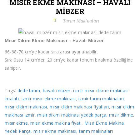
MISIR EKME MAKINASI – HAVALI
MIBZER
Tarım Makinaları
Mısır Dikim Ekme Makinası – Havalı Mibzer
66-68-70 cm’ye kadar sıra arası ayarlanabilir.
Sıra üstü 14 cm’den 20 cm’ye kadar tohum bırakma özelliğine
sahiptir.
Tags:
dede tarım
,
havalı mibzer
,
izmir mısır dikme makinası
imalatı
,
izmir mısır ekme makinası
,
izmir tarım makinaları
,
mısır dikim makinası
,
mısır dikim makinası fiyatları
,
mısır dikim
makinası izmir
,
mısır dikim makinası yedek parça
,
mısır dikme
,
mısır ekme
,
mısır ekme makina fiyatı
,
Mısır Ekme Makina
Yedek Parça
,
mısır ekme makinası
,
tarım makinaları