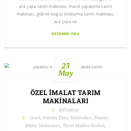
ara çapa tarım makinası, marul çapalama tarım
makinası, gübreli boğaz doldurma tarım makinası,
ara çapa ve
DEVAMIN OKU
23
May
ÖZEL İMALAT TARIM
MAKINALARI
@Dedetar
Genel
Patates Ekme Makinaları
Patates
,
,
Sökme Makinaları
Tarım Makina İmalatı
,
,