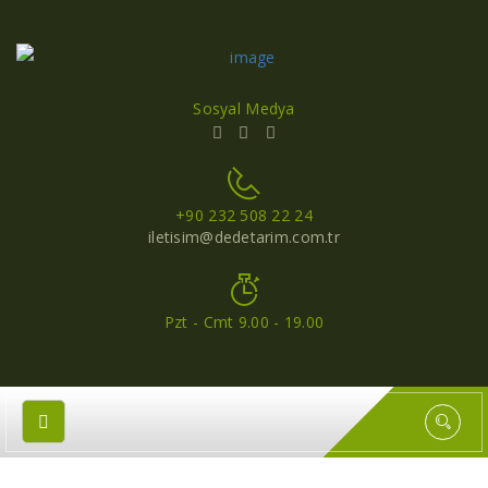
Sosyal Medya
+90 232 508 22 24
iletisim@dedetarim.com.tr
Pzt - Cmt 9.00 - 19.00