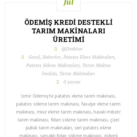
Jul
ÖDEMIŞ KREDI DESTEKLI
TARIM MAKINALARI
ÜRETIMI
@Dedetar
Genel
Haberler
Patates Ekme Makinaları
,
,
,
Patates Sökme Makinaları
Tarım Makina
,
İmalatı
Tarım Makinaları
,
0 yorum
İzmir Ödemiş'te patates ekme tarım makinası,
patates sökme tarım makinası, fasulye ekme tarım
makinası, mısır ekme tarım makinası, havalı mibzer
tarım makinası, fidan sökme tarım makinası, çizel
pulluk tarım makinaları, seri patates ekme
makinası, sarsaklı fidan sökme makinası, gübreli