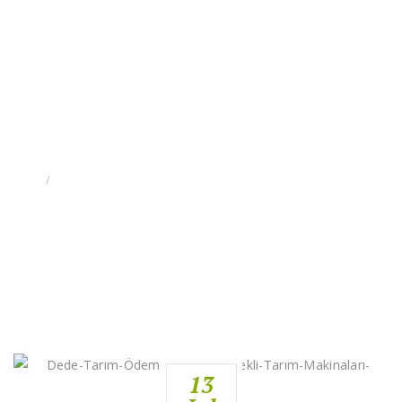
ZIRAAT BANKASI
ANLAŞMALI TARIM
MAKINA IMALATÇISI
GIRIS
ZIRAAT BANKASI ANLAŞMALI TARIM MAKINA IMALATÇISI
13