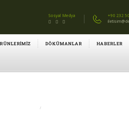
Sosyal Medya
+90 232 50
iletisim@d
RÜNLERIMIZ
DÖKÜMANLAR
HABERLER
ATES DIKIM MAKINA İMA
GIRIS
PATATES DIKIM MAKINA İMALATI