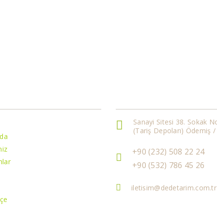
r
İletişim Bilgileri
Sanayi Sitesi 38. Sokak N
a
(Tariş Depoları) Ödemiş /
zda
miz
+90 (232) 508 22 24
lar
+90 (532) 786 45 26
iletisim@dedetarim.com.tr
kçe