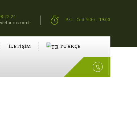
8 22 24
Pzt - Cmt 9.00 - 19.00
edetarim.com.tr
İLETIŞIM
TÜRKÇE
LATI