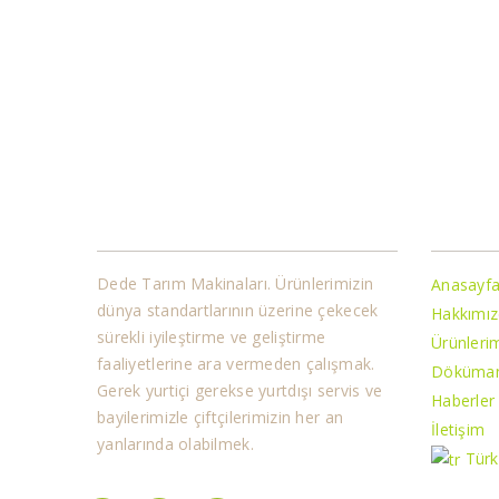
Kurumsal
Bilgile
Dede Tarım Makinaları. Ürünlerimizin
Anasayf
dünya standartlarının üzerine çekecek
Hakkımı
sürekli iyileştirme ve geliştirme
Ürünleri
faaliyetlerine ara vermeden çalışmak.
Döküman
Gerek yurtiçi gerekse yurtdışı servis ve
Haberler
bayilerimizle çiftçilerimizin her an
İletişim
yanlarında olabilmek.
Tür