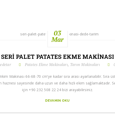
03
Mar
SERI PALET PATATES EKME MAKINASI
detar
Patates Ekme Makinaları
Tarım Makinaları
,
Dikim Makinası 66-68-70 cm’ye kadar sıra arası ayarlanabilir. Sıra
ohum haznesi sayesinde daha uzun ve daha hızlı ekim sağlamaktadır. S
için +90 232 508 22 24 bizi arayabilirsiniz.
DEVAMIN OKU