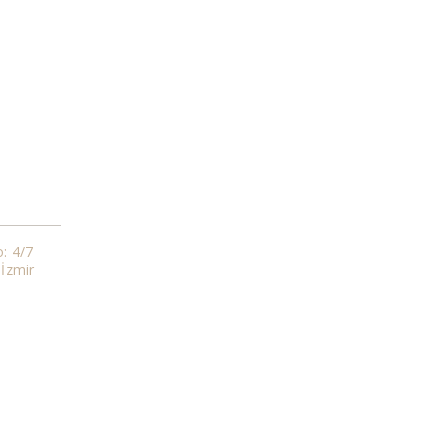
o: 4/7
 İzmir