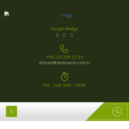
Sosyal Medya
+90 232 508 22 24
iletisim@dedetarim.com.tr
Pzt - Cmt 9.00 - 19.00