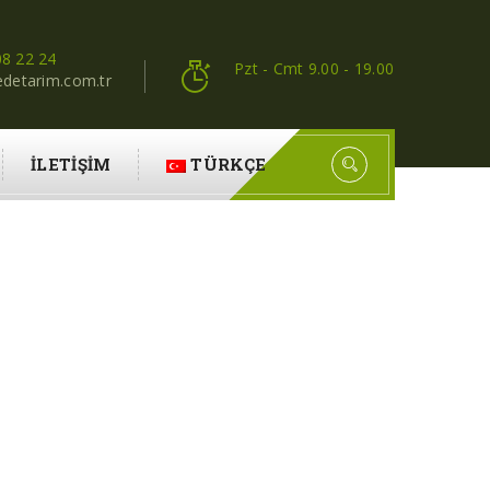
8 22 24
Pzt - Cmt 9.00 - 19.00
edetarim.com.tr
İLETIŞIM
TÜRKÇE
A SERVISI