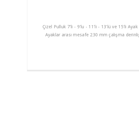
Çizel Pulluk 7'li - 9'lu - 11'li - 13'lü ve 15'li Ay
Ayaklar arası mesafe 230 mm çalışma derinliği
Kurumsal
Bilgile