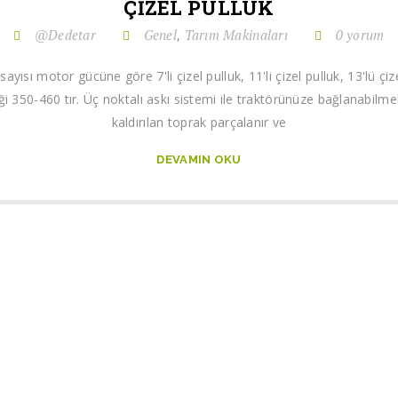
ÇIZEL PULLUK
@Dedetar
Genel
Tarım Makinaları
0 yorum
,
ak sayısı motor gücüne göre 7'li çizel pulluk, 11'li çizel pulluk, 13'lü ç
 350-460 tır. Üç noktalı askı sistemi ile traktörünüze bağlanabilm
kaldırılan toprak parçalanır ve
DEVAMIN OKU
r
İletişim Bilgileri