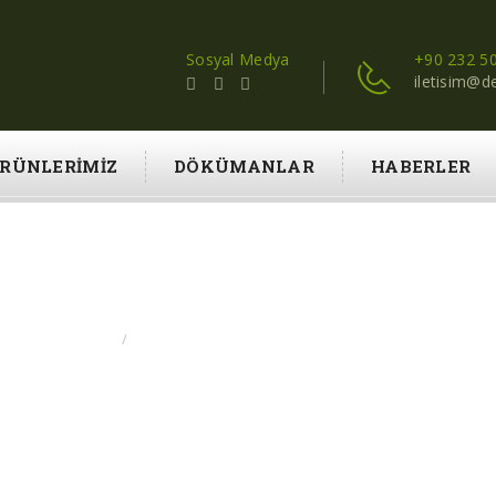
Sosyal Medya
+90 232 50
iletisim@d
RÜNLERIMIZ
DÖKÜMANLAR
HABERLER
IM ÇIZEL PULLUK MAKIN
GIRIS
DEDE TARIM ÇIZEL PULLUK MAKINA SERVISI