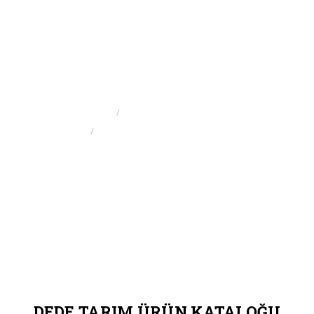
DEDE TARIM ÜRÜN
KATALOĞU
GIRIS
MAKINA DÖKÜMANLARI
DEDE TARIM ÜRÜN KATALOĞU
DEDE TARIM ÜRÜN KATALOĞU